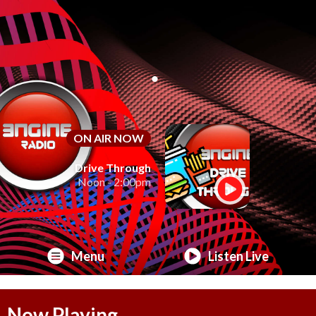
ON AIR NOW
Drive Through
Noon - 2:00pm
Menu
Listen Live
Now Playing