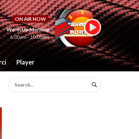
ON AIR NOW
Warm Up Morning
6:00am - 10:00am
rci
Player