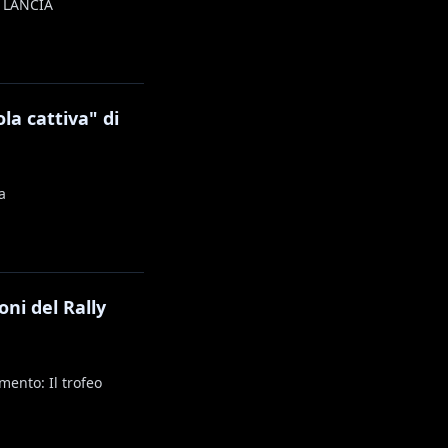
O LANCIA
la cattiva" di
a
ni del Rally
mento: Il trofeo