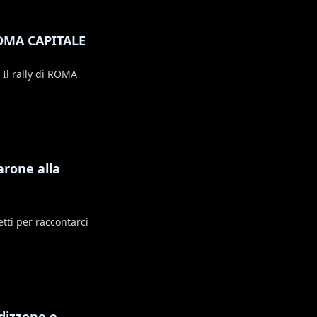
 ROMA CAPITALE
 Il rally di ROMA
arone alla
tti per raccontarci
rdizzone e