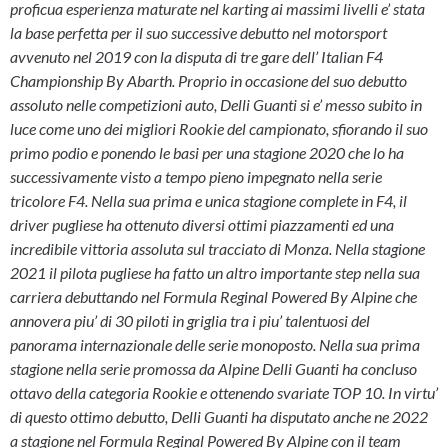
proficua esperienza maturate nel karting ai massimi livelli e’ stata
la base perfetta per il suo successive debutto nel motorsport
avvenuto nel 2019 con la disputa di tre gare dell’ Italian F4
Championship By Abarth. Proprio in occasione del suo debutto
assoluto nelle competizioni auto, Delli Guanti si e’ messo subito in
luce come uno dei migliori Rookie del campionato, sfiorando il suo
primo podio e ponendo le basi per una stagione 2020 che lo ha
successivamente visto a tempo pieno impegnato nella serie
tricolore F4. Nella sua prima e unica stagione complete in F4, il
driver pugliese ha ottenuto diversi ottimi piazzamenti ed una
incredibile vittoria assoluta sul tracciato di Monza. Nella stagione
2021 il pilota pugliese ha fatto un altro importante step nella sua
carriera debuttando nel Formula Reginal Powered By Alpine che
annovera piu’ di 30 piloti in griglia tra i piu’ talentuosi del
panorama internazionale delle serie monoposto. Nella sua prima
stagione nella serie promossa da Alpine Delli Guanti ha concluso
ottavo della categoria Rookie e ottenendo svariate TOP 10. In virtu’
di questo ottimo debutto, Delli Guanti ha disputato anche ne 2022
a stagione nel Formula Reginal Powered By Alpine con il team